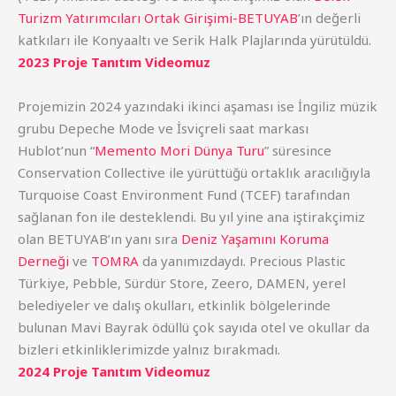
Turizm Yatırımcıları Ortak Girişimi-BETUYAB
’ın değerli
katkıları ile Konyaaltı ve Serik Halk Plajlarında yürütüldü.
2023 Proje Tanıtım Videomuz
Projemizin 2024 yazındaki ikinci aşaması ise İngiliz müzik
grubu Depeche Mode ve İsviçreli saat markası
Hublot’nun “
Memento Mori Dünya Turu
” süresince
Conservation Collective ile yürüttüğü ortaklık aracılığıyla
Turquoise Coast Environment Fund (TCEF) tarafından
sağlanan fon ile desteklendi. Bu yıl yine ana iştirakçimiz
olan BETUYAB’ın yanı sıra
Deniz Yaşamını Koruma
Derneği
ve
TOMRA
da yanımızdaydı. Precious Plastic
Türkiye, Pebble, Sürdür Store, Zeero, DAMEN, yerel
belediyeler ve dalış okulları, etkinlik bölgelerinde
bulunan Mavi Bayrak ödüllü çok sayıda otel ve okullar da
bizleri etkinliklerimizde yalnız bırakmadı.
2024 Proje Tanıtım Videomuz