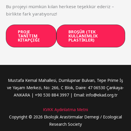
Bu projeyi mümkün kılan herkese teşekkür ederiz –
birlikte fark yaratıyoruz!
PROJE
BROŞÜR (TEK
TANITIM
KULLANIMLIK
KİTAPÇIĞI
PLASTİKLER)
Mustafa Kemal Mahallesi, Dumlupınar Bulvarı, Tepe Prime İş
ve Yaşam Merkezi, No: 266, C Blok, Daire: 47 06530 Çankaya-
ANKARA | +90 530 884 3997 | Email: info@ekad.org.tr
KVKK Aydınlatma Metni
Copyright © 2026 Ekolojik Arastirmalar Dernegi / Ecological
Research Society